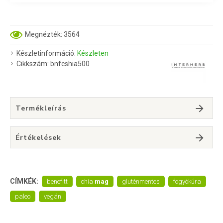
Megnézték: 3564
Készletinformáció:
Készleten
Cikkszám:
bnfcshia500
Termékleírás
Értékelések
CÍMKÉK:
benefitt
chia
mag
gluténmentes
fogyókúra
paleo
vegán