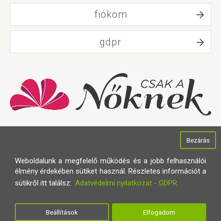
fiókom
gdpr
Bezárás
Weboldalunk a megfelelő működés és a jobb felhasználói
élmény érdekében sütiket használ. Részletes információt a
sütikről itt találsz:
Adatvédelmi nyilatkozat - GDPR
Minden jog fenntartva © 2021
Smartcloud Digital
Készítette:
Beállítások
Elfogadom