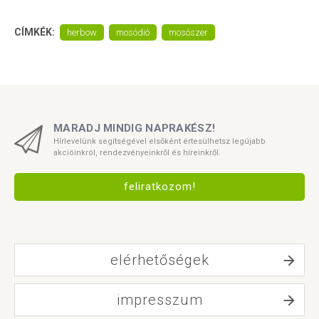
CÍMKÉK:
herbow
mosódió
mosószer
MARADJ MINDIG NAPRAKÉSZ!
Hírlevelünk segítségével elsőként értesülhetsz legújabb
akcióinkról, rendezvényeinkről és híreinkről.
feliratkozom!
elérhetőségek
impresszum