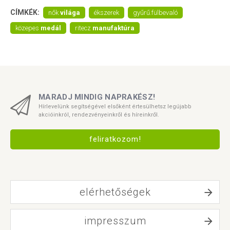
CÍMKÉK:
nők
világa
ékszerek
gyűrű.fülbevaló
közepes
medál
ritecz
manufaktúra
MARADJ MINDIG NAPRAKÉSZ!
Hírlevelünk segítségével elsőként értesülhetsz legújabb
akcióinkról, rendezvényeinkről és híreinkről.
feliratkozom!
elérhetőségek
impresszum