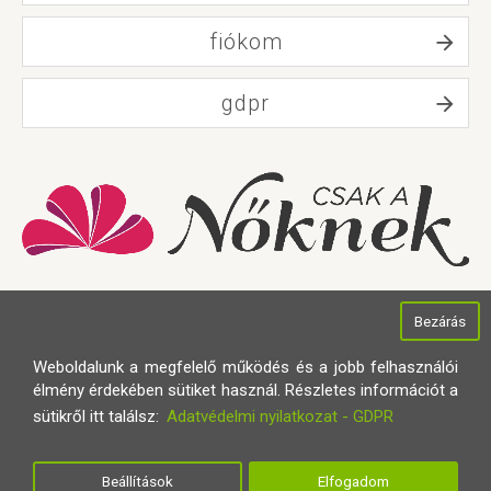
fiókom
gdpr
Bezárás
Weboldalunk a megfelelő működés és a jobb felhasználói
élmény érdekében sütiket használ. Részletes információt a
sütikről itt találsz:
Adatvédelmi nyilatkozat - GDPR
Minden jog fenntartva © 2021
Smartcloud Digital
Készítette:
Beállítások
Elfogadom