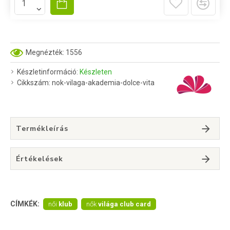
Megnézték: 1556
Készletinformáció:
Készleten
Cikkszám:
nok-vilaga-akademia-dolce-vita
Termékleírás
Értékelések
CÍMKÉK:
női
klub
nők
világa club card