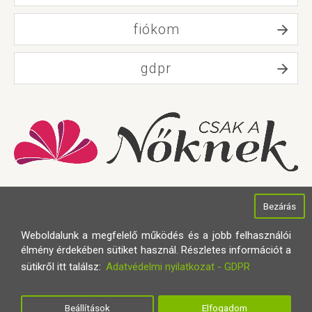
fiókom
gdpr
Bezárás
Weboldalunk a megfelelő működés és a jobb felhasználói
élmény érdekében sütiket használ. Részletes információt a
sütikről itt találsz:
Adatvédelmi nyilatkozat - GDPR
Minden jog fenntartva © 2021
Smartcloud Digital
Készítette:
Beállítások
Elfogadom