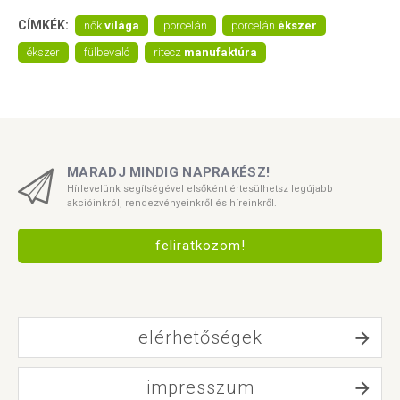
CÍMKÉK:
nők
világa
porcelán
porcelán
ékszer
ékszer
fülbevaló
ritecz
manufaktúra
MARADJ MINDIG NAPRAKÉSZ!
Hírlevelünk segítségével elsőként értesülhetsz legújabb
akcióinkról, rendezvényeinkről és híreinkről.
feliratkozom!
elérhetőségek
impresszum