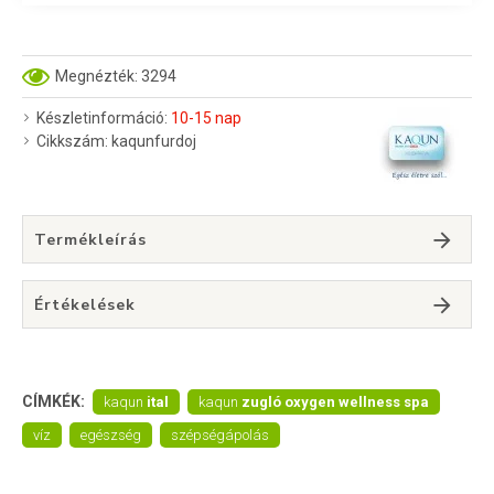
Megnézték: 3294
Készletinformáció:
10-15 nap
Cikkszám:
kaqunfurdoj
Termékleírás
Értékelések
CÍMKÉK:
kaqun
ital
kaqun
zugló oxygen wellness spa
víz
egészség
szépségápolás