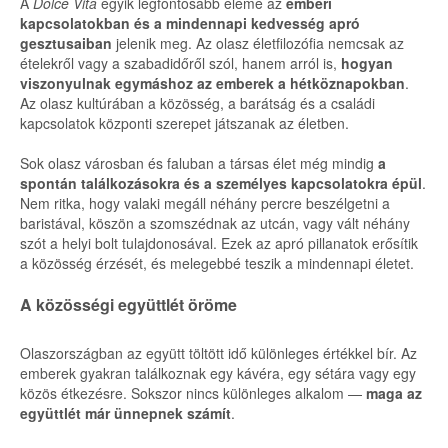
A
Dolce Vita
egyik legfontosabb eleme az
emberi
kapcsolatokban és a mindennapi kedvesség apró
gesztusaiban
jelenik meg. Az olasz életfilozófia nemcsak az
ételekről vagy a szabadidőről szól, hanem arról is,
hogyan
viszonyulnak egymáshoz az emberek a hétköznapokban
.
Az olasz kultúrában a közösség, a barátság és a családi
kapcsolatok központi szerepet játszanak az életben.
Sok olasz városban és faluban a társas élet még mindig
a
spontán találkozásokra és a személyes kapcsolatokra épül
.
Nem ritka, hogy valaki megáll néhány percre beszélgetni a
baristával, köszön a szomszédnak az utcán, vagy vált néhány
szót a helyi bolt tulajdonosával. Ezek az apró pillanatok erősítik
a közösség érzését, és melegebbé teszik a mindennapi életet.
A közösségi együttlét öröme
Olaszországban az együtt töltött idő különleges értékkel bír. Az
emberek gyakran találkoznak egy kávéra, egy sétára vagy egy
közös étkezésre. Sokszor nincs különleges alkalom —
maga az
együttlét már ünnepnek számít
.