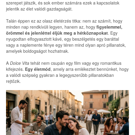
szerepet játszik, és sok ember számára ezek a kapcsolatok
jelentik az élet valódi gazdagságát.
Talán éppen ez az olasz életérzés titka: nem az számít, hogy
minden nap rendkívüli legyen, hanem az, hogy
figyelemmel,
örömmel és jelenléttel éljük meg a hétköznapokat
. Egy
nyugodtan elfogyasztott kávé, egy beszélgetés egy baráttal
vagy a naplemente fénye egy téren mind olyan apró pillanatok,
amelyek boldogságot hozhatnak.
A
Dolce Vita
tehát nem csupán egy film vagy egy romantikus
kifejezés.
Egy életmód
, amely arra emlékeztet bennünket, hogy
a valódi szépség gyakran a legegyszerűbb pillanatokban
rejtőzik.