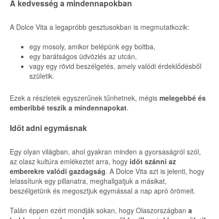
A kedvesség a mindennapokban
A Dolce Vita a legapróbb gesztusokban is megmutatkozik:
egy mosoly, amikor belépünk egy boltba,
egy barátságos üdvözlés az utcán,
vagy egy rövid beszélgetés, amely valódi érdeklődésből
születik.
Ezek a részletek egyszerűnek tűnhetnek, mégis
melegebbé és
emberibbé teszik a mindennapokat
.
Időt adni egymásnak
Egy olyan világban, ahol gyakran minden a gyorsaságról szól,
az olasz kultúra emlékeztet arra, hogy
időt szánni az
emberekre valódi gazdagság
. A Dolce Vita azt is jelenti, hogy
lelassítunk egy pillanatra, meghallgatjuk a másikat,
beszélgetünk és megosztjuk egymással a nap apró örömeit.
Talán éppen ezért mondják sokan, hogy Olaszországban
a