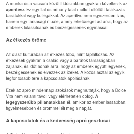
A munka és a vacsora közötti időszakban gyakran következik az
aperitivo
. Ez egy ital és néhány falat mellett eltöltött találkozás
barátokkal vagy kollégákkal. Az aperitivo nem egyszerűen ivás,
hanem egy társasági rituálé, amely lehetőséget ad arra, hogy az
emberek lelassítsanak és beszélgessenek egymással.
Az étkezés öröme
Az olasz kultúrában az étkezés több, mint táplálkozás. Az
étkezések gyakran a család vagy a barátok társaságában
zajlanak, és időt adnak arra, hogy az emberek együtt legyenek,
beszélgessenek és élvezzék az ízeket. A közös asztal az egyik
legfontosabb tere a kapcsolatok ápolásának.
Ezek az apró mindennapi szokások megmutatják, hogy a Dolce
Vita nem valami távoli vagy elérhetetlen dolog.
A
legegyszerűbb pillanatokban él
, amikor az ember lassabban,
figyelmesebben és örömmel éli meg a napját.
A kapcsolatok és a kedvesség apró gesztusai