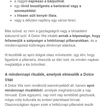
a reggeli
espresso a bárpultnál
,
egy
rövid beszélgetés a baristával vagy a
szomszéddal
,
a
frissen sült kenyér illata
,
vagy a délutáni napfény egy városi téren.
Más szóval, ez nem a gazdagságról vagy a társadalmi
státuszról szól. A Dolce Vita inkább
annak a képessége, hogy
felismerjük a szépséget a hétköznapi pillanatokban
, és a
mindennapokat különleges élménnyé alakítsuk.
Itt kezdődik az apró dolgok olasz művészete: úgy élni, hogy
figyelünk a pillanatra, élvezzük az élet ízeit, és minden napban
megtaláljuk a kis örömöket.
A mindennapi rituálék, amelyek elmesélik a Dolce
Vitát
A Dolce Vita nem rendkívüli eseményekből áll, hanem
apró
mindennapi rituálékból
, amelyek meghatározzák a nap
ritmusát. Ezek egyszerű, nap mint nap ismétlődő gesztusok,
mégis mély kulturális és emberi jelentéssel bírnak.
Olaszországban éppen ezek a hétköznapi pillanatok teszik