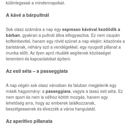
különlegessé a mindennapokat.
A kávé a bárpultnál
Sok olasz számára a nap egy
espresso kávéval kezdődik a
bárban
, gyakran a pultnál állva elfogyasztva. Ez nem csupán
koffeinbevitel, hanem egy rövid szünet a nap elején: köszönés a
baristának, néhány szó a vendégekkel, egy nyugodt pillanat a
munka előtt. Az ilyen apró rituálék segítenek közösséget
teremteni és kapcsolatokat építeni.
Az esti séta – a passeggiata
A nap végén sok olasz városban és faluban megjelenik egy
másik hagyomány: a
passeggiata
, vagyis a lassú esti séta. Ez
nem sport és nem is célhoz kötött mozgás, hanem egy
lehetőség arra, hogy az emberek találkozzanak,
beszélgessenek és élvezzék a város hangulatát.
Az aperitivo pillanata