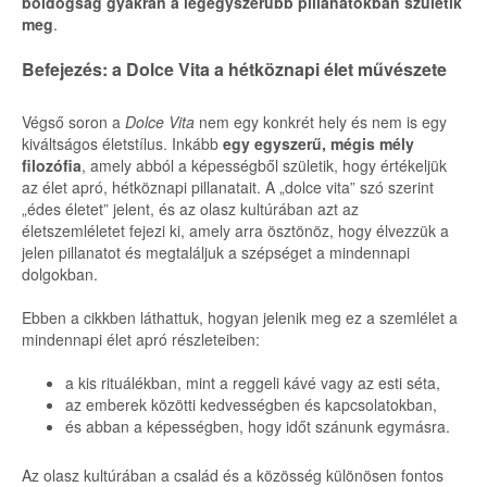
boldogság gyakran a legegyszerűbb pillanatokban születik
meg
.
Befejezés: a Dolce Vita a hétköznapi élet művészete
Végső soron a
Dolce Vita
nem egy konkrét hely és nem is egy
kiváltságos életstílus. Inkább
egy egyszerű, mégis mély
filozófia
, amely abból a képességből születik, hogy értékeljük
az élet apró, hétköznapi pillanatait. A „dolce vita” szó szerint
„édes életet” jelent, és az olasz kultúrában azt az
életszemléletet fejezi ki, amely arra ösztönöz, hogy élvezzük a
jelen pillanatot és megtaláljuk a szépséget a mindennapi
dolgokban.
Ebben a cikkben láthattuk, hogyan jelenik meg ez a szemlélet a
mindennapi élet apró részleteiben:
a kis rituálékban, mint a reggeli kávé vagy az esti séta,
az emberek közötti kedvességben és kapcsolatokban,
és abban a képességben, hogy időt szánunk egymásra.
Az olasz kultúrában a család és a közösség különösen fontos