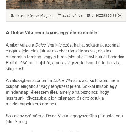
2026. 04. 09.
0 Hozzászólás(ok)
Csak a Nőknek Magazin
A Dolce Vita nem luxus: egy életszemlélet
Amikor valaki a
Dolce Vita
kifejezést hallja, sokaknak azonnal
elegáns jelenetek jutnak eszébe: római teraszok, divatos
emberek a tereken, vagy a híres jelenet a Trevi-kútnál Federico
Fellini 1960-as filmjéből, amely világszerte ismertté tette ezt a
kifejezést.
A valóságban azonban a
Dolce Vita
az olasz kultúrában nem
csupán eleganciát vagy fényűzést jelent. Sokkal inkább
egy
mindennapi életszemlélet
, amely arra ösztönöz, hogy
lassítsunk, élvezzük a jelen pillanatot, és értékeljük a
mindennapok apró örömeit.
Sok olasz számára a Dolce Vita a legegyszerűbb pillanatokban
jelenik meg: