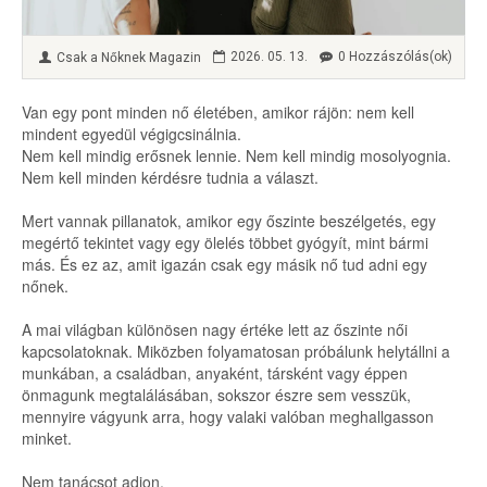
2026. 05. 13.
0 Hozzászólás(ok)
Csak a Nőknek Magazin
Van egy pont minden nő életében, amikor rájön: nem kell
mindent egyedül végigcsinálnia.
Nem kell mindig erősnek lennie. Nem kell mindig mosolyognia.
Nem kell minden kérdésre tudnia a választ.
Mert vannak pillanatok, amikor egy őszinte beszélgetés, egy
megértő tekintet vagy egy ölelés többet gyógyít, mint bármi
más. És ez az, amit igazán csak egy másik nő tud adni egy
nőnek.
A mai világban különösen nagy értéke lett az őszinte női
kapcsolatoknak. Miközben folyamatosan próbálunk helytállni a
munkában, a családban, anyaként, társként vagy éppen
önmagunk megtalálásában, sokszor észre sem vesszük,
mennyire vágyunk arra, hogy valaki valóban meghallgasson
minket.
Nem tanácsot adjon.