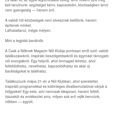
kell tanulnunk: segítséget kérni, kapcsolódni, közösségben lenni
nem gyengeség — hanem erő.
A valódi női közösségek nem elvesznek belőlünk, hanem
építenek minket.
Láthatatlanul, mégis mélyen.
Mint a legjobb barátnők.
A Csak a Nőknek Magazin Női Klubja pontosan erről szól: valódi
találkozásokról, inspiráló beszélgetésekről és egymást támogató
női energiákról. Egy helyről, ahol önmagad lehetsz, ahol
feltöltődhetsz, nevethetsz, kapcsolódhatsz és akár új
barátságokat is találhatsz.
Találkozzunk május 21-én a Női Klubban, ahol szeretettel,
inspiráló programokkal és különleges divatbemutatóval várjuk a
hölgyeket! Egy este, ami nemcsak kikapcsol, hanem feltölt,
összeköt és emlékeztet arra, milyen sok erő rejlik bennünk,
nőkben — együtt.