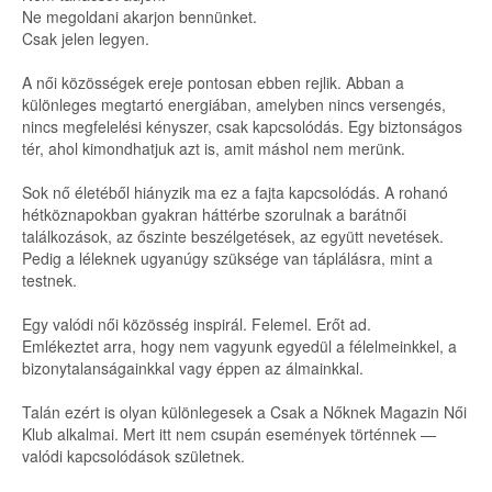
Ne megoldani akarjon bennünket.
Csak jelen legyen.
A női közösségek ereje pontosan ebben rejlik. Abban a
különleges megtartó energiában, amelyben nincs versengés,
nincs megfelelési kényszer, csak kapcsolódás. Egy biztonságos
tér, ahol kimondhatjuk azt is, amit máshol nem merünk.
Sok nő életéből hiányzik ma ez a fajta kapcsolódás. A rohanó
hétköznapokban gyakran háttérbe szorulnak a barátnői
találkozások, az őszinte beszélgetések, az együtt nevetések.
Pedig a léleknek ugyanúgy szüksége van táplálásra, mint a
testnek.
Egy valódi női közösség inspirál. Felemel. Erőt ad.
Emlékeztet arra, hogy nem vagyunk egyedül a félelmeinkkel, a
bizonytalanságainkkal vagy éppen az álmainkkal.
Talán ezért is olyan különlegesek a Csak a Nőknek Magazin Női
Klub alkalmai. Mert itt nem csupán események történnek —
valódi kapcsolódások születnek.