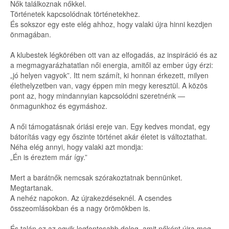
Nők találkoznak nőkkel.
Történetek kapcsolódnak történetekhez.
És sokszor egy este elég ahhoz, hogy valaki újra hinni kezdjen
önmagában.
A klubestek légkörében ott van az elfogadás, az inspiráció és az
a megmagyarázhatatlan női energia, amitől az ember úgy érzi:
„jó helyen vagyok”. Itt nem számít, ki honnan érkezett, milyen
élethelyzetben van, vagy éppen min megy keresztül. A közös
pont az, hogy mindannyian kapcsolódni szeretnénk —
önmagunkhoz és egymáshoz.
A női támogatásnak óriási ereje van. Egy kedves mondat, egy
bátorítás vagy egy őszinte történet akár életet is változtathat.
Néha elég annyi, hogy valaki azt mondja:
„Én is éreztem már így.”
Mert a barátnők nemcsak szórakoztatnak bennünket.
Megtartanak.
A nehéz napokon. Az újrakezdéseknél. A csendes
összeomlásokban és a nagy örömökben is.
És talán ez az egyik legfontosabb dolog, amit nőként újra meg