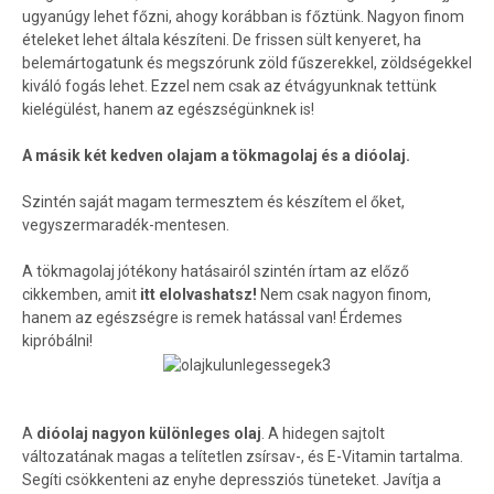
ugyanúgy lehet főzni, ahogy korábban is főztünk. Nagyon finom
ételeket lehet általa készíteni. De frissen sült kenyeret, ha
belemártogatunk és megszórunk zöld fűszerekkel, zöldségekkel
kiváló fogás lehet. Ezzel nem csak az étvágyunknak tettünk
kielégülést, hanem az egészségünknek is!
A másik két kedven olajam a tökmagolaj és a dióolaj.
Szintén saját magam termesztem és készítem el őket,
vegyszermaradék-mentesen.
A tökmagolaj jótékony hatásairól szintén írtam az előző
cikkemben, amit
itt elolvashatsz!
Nem csak nagyon finom,
hanem az egészségre is remek hatással van! Érdemes
kipróbálni!
A
dióolaj nagyon különleges olaj
. A hidegen sajtolt
változatának magas a telítetlen zsírsav-, és E-Vitamin tartalma.
Segíti csökkenteni az enyhe depressziós tüneteket. Javítja a