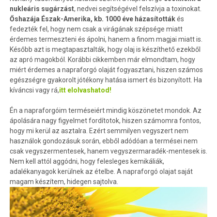
nukleáris sugárzást
, nedvei segítségével felszívja a toxinokat.
Őshazája Észak-Amerika, kb. 1000 éve házasították
és
fedezték fel, hogy nem csak a virágának szépsége miatt
érdemes termeszteni és ápolni, hanem a finom magjai miatt is.
Később azt is megtapasztalták, hogy olaj is készíthető ezekből
az apró magokból. Korábbi cikkemben már elmondtam, hogy
miért érdemes a napraforgó olaját fogyasztani, hiszen számos
egészségre gyakorolt jótékony hatása ismert és bizonyított. Ha
kíváncsi vagy rá,
itt elolvashatod!
Én a napraforgóim terméseiért mindig köszönetet mondok. Az
ápolására nagy figyelmet fordítotok, hiszen számomra fontos,
hogy mi kerül az asztalra. Ezért semmilyen vegyszert nem
használok gondozásuk során, ebből adódóan a termései nem
csak vegyszermentesek, hanem vegyszermaradék-mentesek is.
Nem kell attól aggódni, hogy felesleges kemikáliák,
adalékanyagok kerülnek az ételbe. A napraforgó olajat saját
magam készítem, hidegen sajtolva.