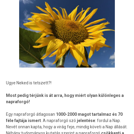
Ugye Neked is tetszett?!
Most pedig térjünk is át arra, hogy miért olyan különleges a
napraforgó!
Egy napraforgó átlagosan
1000-2000 magot tartalmaz
és 70
féle fajtája ismert
. A napraforgó szó
jelentése
: fordul a Nap.
Nevét onnan kapta, hogy a virág feje, mindig követi a Nap állását.
Néhány tudományos kutatás szerint a napraforgó
csökkenti a