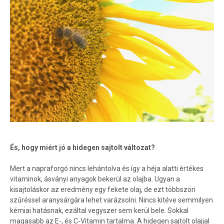
És, hogy miért jó a hidegen sajtolt változat?
Mert a napraforgó nincs lehántolva és így a héja alatti értékes
vitaminok, ásványi anyagok bekerül az olajba. Ugyan a
kisajtoláskor az eredmény egy fekete olaj, de ezt többszöri
szűréssel aranysárgára lehet varázsolni. Nincs kitéve semmilyen
kémiai hatásnak, ezáltal vegyszer sem kerül bele. Sokkal
magasabb az E-, és C-Vitamin tartalma. A hidegen sajtolt olajjal