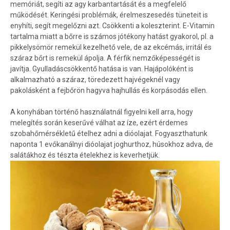
memóriát, segíti az agy karbantartását és a megfelelő
működését. Keringési problémák, érelmeszesedés tüneteit is
enyhíti, segít megelőzni azt. Csökkenti a koleszterint. E-Vitamin
tartalma miatt a bőrre is számos jótékony hatást gyakorol, pl. a
pikkelysömör remekül kezelhető vele, de az ekcémás, irritál és
száraz bőrt is remekül ápolja. A férfik nemzőképességét is
javítja. Gyulladáscsökkentő hatása is van. Hajápolóként is
alkalmazható a száraz, töredezett hajvégeknél vagy
pakolásként a fejbőrön hagyva hajhullás és korpásodás ellen.
A konyhában történő használatnál figyelni kell arra, hogy
melegítés során keserűvé válhat az íze, ezért érdemes
szobahőmérsékletű ételhez adni a dióolajat. Fogyaszthatunk
naponta 1 evőkanálnyi dióolajat joghurthoz, húsokhoz adva, de
salátákhoz és tészta ételekhez is keverhetjük.