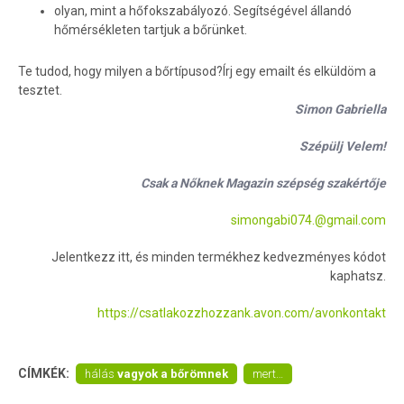
olyan, mint a hőfokszabályozó. Segítségével állandó
hőmérsékleten tartjuk a bőrünket.
Te tudod, hogy milyen a bőrtípusod?Írj egy emailt és elküldöm a
tesztet.
Simon Gabriella
Szépülj Velem!
Csak a Nőknek Magazin szépség szakértője
simongabi074.@gmail.com
Jelentkezz itt, és minden termékhez kedvezményes kódot
kaphatsz.
https://csatlakozzhozzank.avon.com/avonkontakt
CÍMKÉK:
hálás
vagyok a bőrömnek
mert…