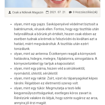
2021. 07. 21.
0 Hozzászólás(ok)
Csak a Nőknek Magazin
olyan, mint egy pajzs. Savköpenyével védelmet biztosít a
baktériumok, vírusok ellen. Fontos, hogy egy tisztítás után
helyreállítsuk a bőrünk ph értékét, hiszen csak ebben az
esetben tudnak a krémek is felszívódni és kiváltani azt a
hatást, miért megvásároltuk. A tisztítás után ezért
tonizálunk.
olyan, mint az antenna. Érzékenyen reagál a környezeti
hatásokra, hidegre, melegre, fájdalomra, simogatásra. A
környezetünkkel így tartjuk a kapcsolatot.
olyan, mint egy párna, hiszen véd a sérülésektől,
nyomástól, ütéstől, sérüléstől.
olyan, mint egy raktár. Zsírt, vizet és tápanyagokat képes
tárolni. Régebben ez életmentő szerep volt.
olyan, mint egy tükör. Megmutatja a testi-lelki
kiegyensúlyozottságunkat, esetleges kóros zavart is.
Ránézünk valakire és látjuk, hogy szinte sugároz az arca,
annyira jól érzi magát.