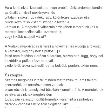
Ha a karjainkkal kapcsolatban van problémánk, érdemes kerülni
az önállóan viselt mellényeket és
ujjtalan felsőket. Egy dekoratív, különleges szabású ujjal
rendelkező felső viszont szépen öltözteti a
karokat is. A megfelelő választás érdekében ismernünk kell a
méreteinket: széles vállat szeretnénk,
vagy inkább csapott vállat?
A V-alakú nyakkivágás is tereli a figyelmet, és elvonja a fókuszt
a karokról, míg egy nőies puffos ujjú
felső nem feltétlenül erősíti a karokat, hiszen attól függ, hogy hol
kezdődik a puffos rész: ha a váll
széle felől, akkor szélesíti, de ha belsőbb ponton, akkor nem.
Összegzés
Számos megoldás létezik minden testrészünkre, amit takarni
szeretnénk, és természetesen vannak
olyan részek is, amelyeket büszkén kiemelhetünk. A méreteknek
és elvárásainknak megfelelően
tudatosan választott outfit-formulák, valamint a színhelyes
darabok csodákra képesek! Segítségükkel