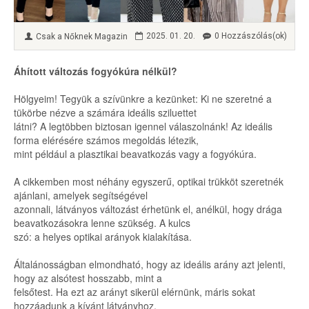
2025. 01. 20.
0 Hozzászólás(ok)
Csak a Nőknek Magazin
Áhított változás fogyókúra nélkül?
Hölgyeim! Tegyük a szívünkre a kezünket: Ki ne szeretné a
tükörbe nézve a számára ideális sziluettet
látni? A legtöbben biztosan igennel válaszolnánk! Az ideális
forma elérésére számos megoldás létezik,
mint például a plasztikai beavatkozás vagy a fogyókúra.
A cikkemben most néhány egyszerű, optikai trükköt szeretnék
ajánlani, amelyek segítségével
azonnali, látványos változást érhetünk el, anélkül, hogy drága
beavatkozásokra lenne szükség. A kulcs
szó: a helyes optikai arányok kialakítása.
Általánosságban elmondható, hogy az ideális arány azt jelenti,
hogy az alsótest hosszabb, mint a
felsőtest. Ha ezt az arányt sikerül elérnünk, máris sokat
hozzáadunk a kívánt látványhoz.