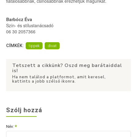
fiatalosabbnak, csinosabbnak érezhetjük magunkat.
Barbócz Éva
Szín- és stílustanácsadó
06 30 2057366
CÍMKÉK:
tippek
divat
Tetszett a cikkünk? Oszd meg barátaiddal
is!
Ha nem találod a platformot, amit keresel,
kattints a jobb szélső ikonra.
Szólj hozzá
Név: