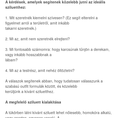
A kérdések, amelyek segítenek közelebb jutni az ideális
sziluetthez:
1. Mit szeretnék kiemelni szívesen? (Ez segít elterelni a
figyelmet arról a területről, amit inkább
takarni szeretnék.)
2. Mi az, amit nem szeretnék elrejteni?
3. Mi fontosabb számomra: hogy karcsúnak tűnjön a derekam,
vagy inkább hosszabbnak a
lábam?
4. Mi az a testrész, amit nehéz öltöztetni?
A válaszok segítenek abban, hogy tudatosan válasszunk a
szabású outfit formulák között, és közelebb
kerüljünk a kívánt sziluetthez.
A megfelelő sziluett kialakítása
A tükörben látni kívánt sziluett lehet nőiesebb, homokóra alkatú,
vagy sportos, egyenes vonalú. A