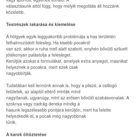
választásunk attól függ, hogy melyik megoldás áll hozzánk
közelebb.
Testrészek takarása és kiemelése
A hölgyek egyik leggyakoribb problémája a has területén
felhalmozódott felesleg. Ha kisebb pocakról
van szó, akkor a ruha mell alatt szabott, enyhén bővülő sziluett
jótékonyan palástolja a felesleget.
Kerüljük azokat a formulákat, amelyek extra anyagot, masnikat
helyeznek a pocakra, mert ezek csak
nagyobbítják.
Tudatában kell lennünk annak is, hogy a pliszé, a csillogó
felületek, az alaptól eltérő minták mind
nagyítanak, ugyanúgy, mint az erősen bővülő szabásvonalak. A
szoknya vagy nadrág dereka mindig a
hasunk legszélesebb pontjára kerüljön, mert ha felette
helyezkedik el, a pocak még nagyobbnak
tűnik.
A karok öltöztetése