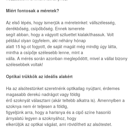
Miért fontosak a méretek?
Az első lépés, hogy ismerjük a méreteinket: vállszélesség,
derékbőség, csípőbőség. Ennek ismerete
segít abban, hogy a vágyott sziluettet kialakíthassuk. Volt
például olyan ügyfelem, aki néhány hónap
alatt 15 kg-ot fogyott, de saját magát még mindig úgy látta,
mintha a csípője szélesebb lenne, mint a
válla. A mérés során azonban meglepődött, mivel a vállai bizony
szélesebbek voltak!
Optikai trükkök az ideális alakért
Ha az alsótestünket szeretnénk optikailag nyújtani, érdemes
magasabb derekú nadrágot vagy földig
érő szoknyát választani (akár teltebb alkatra is). Amennyiben a
szoknya nem ér teljesen a földig,
figyeljünk arra, hogy a harisnya és a cipő színe hasonló
árnyalatú legyen a szoknyához, hogy
elkerüljük az optikai vágást, ami rövidítheti az alsótestet.