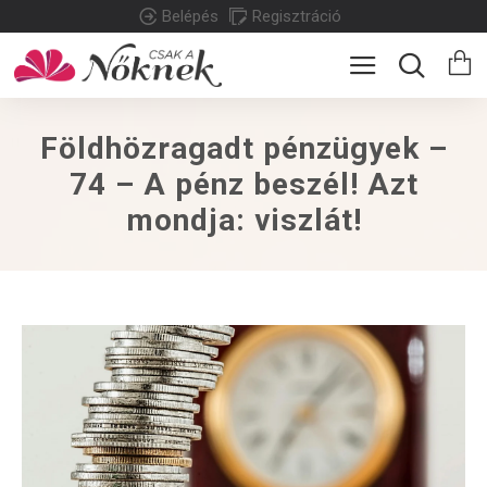
Belépés
Regisztráció
Földhözragadt pénzügyek –
74 – A pénz beszél! Azt
mondja: viszlát!