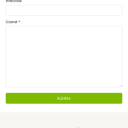
Weboldal
Üzenet
küldés