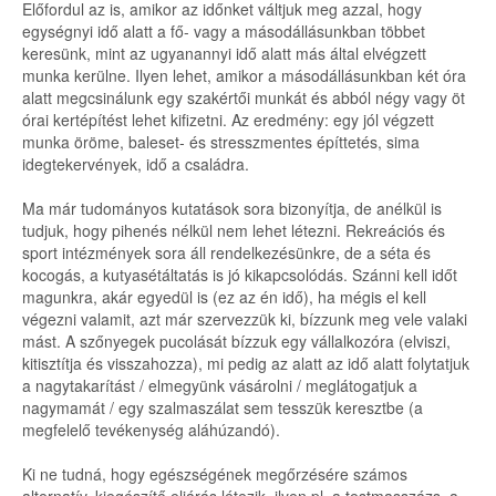
Előfordul az is, amikor az időnket váltjuk meg azzal, hogy
egységnyi idő alatt a fő- vagy a másodállásunkban többet
keresünk, mint az ugyanannyi idő alatt más által elvégzett
munka kerülne. Ilyen lehet, amikor a másodállásunkban két óra
alatt megcsinálunk egy szakértői munkát és abból négy vagy öt
órai kertépítést lehet kifizetni. Az eredmény: egy jól végzett
munka öröme, baleset- és stresszmentes építtetés, sima
idegtekervények, idő a családra.
Ma már tudományos kutatások sora bizonyítja, de anélkül is
tudjuk, hogy pihenés nélkül nem lehet létezni. Rekreációs és
sport intézmények sora áll rendelkezésünkre, de a séta és
kocogás, a kutyasétáltatás is jó kikapcsolódás. Szánni kell időt
magunkra, akár egyedül is (ez az én idő), ha mégis el kell
végezni valamit, azt már szervezzük ki, bízzunk meg vele valaki
mást. A szőnyegek pucolását bízzuk egy vállalkozóra (elviszi,
kitisztítja és visszahozza), mi pedig az alatt az idő alatt folytatjuk
a nagytakarítást / elmegyünk vásárolni / meglátogatjuk a
nagymamát / egy szalmaszálat sem tesszük keresztbe (a
megfelelő tevékenység aláhúzandó).
Ki ne tudná, hogy egészségének megőrzésére számos