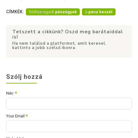
CÍMKÉK:
földhözragadt
pénzügyek
a
pénz beszél
Tetszett a cikkünk? Oszd meg barátaiddal
is!
Ha nem találod a platformot, amit keresel,
kattints a jobb szélső ikonra.
Szólj hozzá
Név:
Your Email