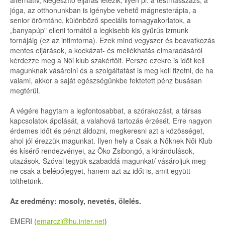
alternatív, kiegészítő eljárás létezik, ilyen pl. a testmasszázs, a
jóga, az otthonunkban is igénybe vehető mágnesterápia, a
senior örömtánc, különböző speciális tornagyakorlatok, a
„banyapúp” elleni tornától a legkisebb kis gyűrűs izmunk
tornájáig (ez az intimtorna). Ezek mind vegyszer és beavatkozás
mentes eljárások, a kockázat- és mellékhatás elmaradásáról
kérdezze meg a Női klub szakértőit. Persze ezekre is időt kell
magunknak vásárolni és a szolgáltatást is meg kell fizetni, de ha
valami, akkor a saját egészségünkbe fektetett pénz busásan
megtérül.
A végére hagytam a legfontosabbat, a szórakozást, a társas
kapcsolatok ápolását, a valahová tartozás érzését. Erre nagyon
érdemes időt és pénzt áldozni, megkeresni azt a közösséget,
ahol jól érezzük magunkat. Ilyen hely a Csak a Nőknek Női Klub
és kísérő rendezvényei, az Öko Zsibongó, a kirándulások,
utazások. Szóval tegyük szabaddá magunkat/ vásároljuk meg
ne csak a belépőjegyet, hanem azt az időt is, amit együtt
tölthetünk.
Az eredmény: mosoly, nevetés, ölelés.
EMERI (
emarczi@hu.inter.net
)