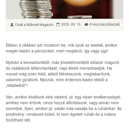
2025. 09. 15.
0 Hozzászólás(ok)
Csak a Nőknek Magazin
Ebben a cikkben azt mutatom be, mik azok az esetek, amikor
megéri kiadni a pénzünket, mert megtérül, így vagy úgy!
Nyilván a keresetünkből, más jövedelmünkből először magunk
és családunk létfenntartását, napi életét menedzseljük. Ha
marad még ezen felül, abból félreteszünk, megtakarítunk,
valamire gyűjtünk. Nézzük, mire érdemes kiadni ebből a
„többletből”!
Van, amikor kiváltunk vele valamit, pl. egy olyan tevékenységet,
amihez nem értünk, nincs hozzá affinitásunk, vagy simán nem
szeretjük. Ilyen, amikor pl. valaki más vasalja be a ruháinkat. Az
eredmény: rendezett külső, ki nem égetett ruhák és a másra
fordítható idő.