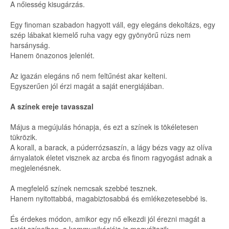
A nőiesség kisugárzás.
Egy finoman szabadon hagyott váll, egy elegáns dekoltázs, egy
szép lábakat kiemelő ruha vagy egy gyönyörű rúzs nem
harsányság.
Hanem önazonos jelenlét.
Az igazán elegáns nő nem feltűnést akar kelteni.
Egyszerűen jól érzi magát a saját energiájában.
A színek ereje tavasszal
Május a megújulás hónapja, és ezt a színek is tökéletesen
tükrözik.
A korall, a barack, a púderrózsaszín, a lágy bézs vagy az olíva
árnyalatok életet visznek az arcba és finom ragyogást adnak a
megjelenésnek.
A megfelelő színek nemcsak szebbé tesznek.
Hanem nyitottabbá, magabiztosabbá és emlékezetesebbé is.
És érdekes módon, amikor egy nő elkezdi jól érezni magát a