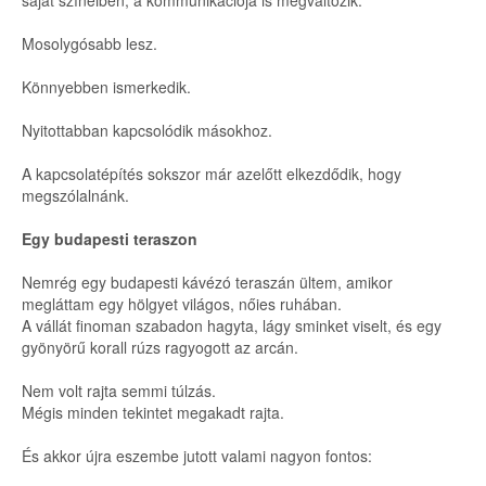
saját színeiben, a kommunikációja is megváltozik.
Mosolygósabb lesz.
Könnyebben ismerkedik.
Nyitottabban kapcsolódik másokhoz.
A kapcsolatépítés sokszor már azelőtt elkezdődik, hogy
megszólalnánk.
Egy budapesti teraszon
Nemrég egy budapesti kávézó teraszán ültem, amikor
megláttam egy hölgyet világos, nőies ruhában.
A vállát finoman szabadon hagyta, lágy sminket viselt, és egy
gyönyörű korall rúzs ragyogott az arcán.
Nem volt rajta semmi túlzás.
Mégis minden tekintet megakadt rajta.
És akkor újra eszembe jutott valami nagyon fontos: