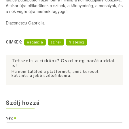
Amikor újra előkerülnek a színek, a könnyedség, a mosolyok, és
a nők végre újra mernek ragyogni.
Diaconescu Gabriella
CÍMKÉK:
elegancia
színek
frisseség
Tetszett a cikkünk? Oszd meg barátaiddal
is!
Ha nem találod a platformot, amit keresel,
kattints a jobb szélső ikonra.
Szólj hozzá
Név: