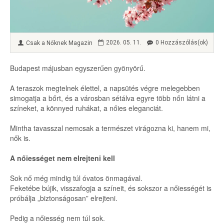
2026. 05. 11.
0 Hozzászólás(ok)
Csak a Nőknek Magazin
Budapest májusban egyszerűen gyönyörű.
A teraszok megtelnek élettel, a napsütés végre melegebben
simogatja a bőrt, és a városban sétálva egyre több nőn látni a
színeket, a könnyed ruhákat, a nőies eleganciát.
Mintha tavasszal nemcsak a természet virágozna ki, hanem mi,
nők is.
A nőiességet nem elrejteni kell
Sok nő még mindig túl óvatos önmagával.
Feketébe bújik, visszafogja a színeit, és sokszor a nőiességét is
próbálja „biztonságosan” elrejteni.
Pedig a nőiesség nem túl sok.