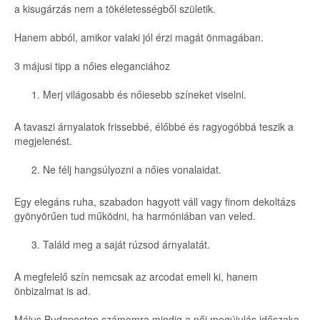
a kisugárzás nem a tökéletességből születik.
Hanem abból, amikor valaki jól érzi magát önmagában.
3 májusi tipp a nőies eleganciához
Merj világosabb és nőiesebb színeket viselni.
A tavaszi árnyalatok frissebbé, élőbbé és ragyogóbbá teszik a
megjelenést.
Ne félj hangsúlyozni a nőies vonalaidat.
Egy elegáns ruha, szabadon hagyott váll vagy finom dekoltázs
gyönyörűen tud működni, ha harmóniában van veled.
Találd meg a saját rúzsod árnyalatát.
A megfelelő szín nemcsak az arcodat emeli ki, hanem
önbizalmat is ad.
Május Budapesten számomra mindig a női megújulás időszaka.