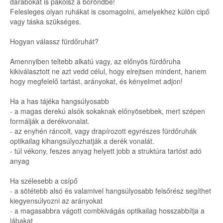
darabokat is pakolsz a bőröndbe!
Felesleges olyan ruhákat is csomagolni, amelyekhez külön cipő
vagy táska szükséges.
Hogyan válassz fürdőruhát?
Amennyiben teltebb alkatú vagy, az előnyös fürdőruha
kikiválasztott ne azt vedd célul, hogy elrejtsen mindent, hanem
hogy megfelelő tartást, arányokat, és kényelmet adjon!
Ha a has tájéka hangsúlyosabb
- a magas derekú alsók sokaknak előnyösebbek, mert szépen
formálják a derékvonalat.
- az enyhén ráncolt, vagy drapírozott egyrészes fürdőruhák
optikailag kihangsúlyozhatják a derék vonalát.
- túl vékony, feszes anyag helyett jobb a struktúra tartóst adó
anyag
Ha szélesebb a csípő
- a sötétebb alsó és valamivel hangsúlyosabb felsőrész segíthet
kiegyensúlyozni az arányokat
- a magasabbra vágott combkivágás optikailag hosszabbítja a
lábakat