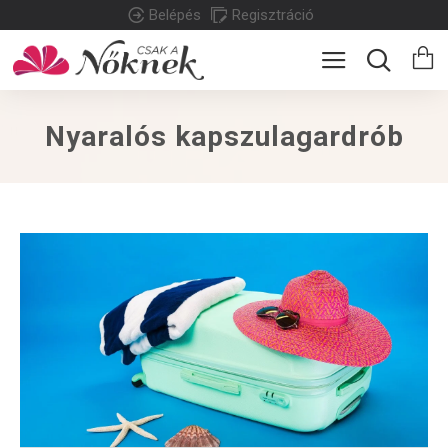
Belépés
Regisztráció
Nyaralós kapszulagardrób