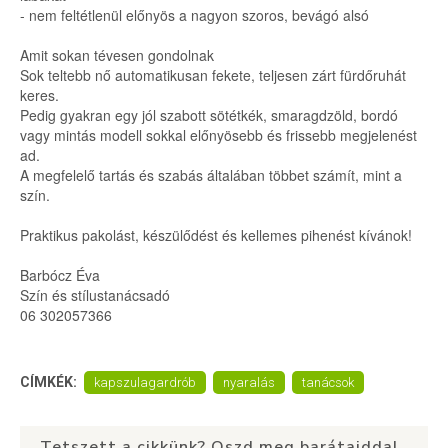
- nem feltétlenül előnyös a nagyon szoros, bevágó alsó
Amit sokan tévesen gondolnak
Sok teltebb nő automatikusan fekete, teljesen zárt fürdőruhát
keres.
Pedig gyakran egy jól szabott sötétkék, smaragdzöld, bordó
vagy mintás modell sokkal előnyösebb és frissebb megjelenést
ad.
A megfelelő tartás és szabás általában többet számít, mint a
szín.
Praktikus pakolást, készülődést és kellemes pihenést kívánok!
Barbócz Éva
Szín és stílustanácsadó
06 302057366
CÍMKÉK:
kapszulagardrób
nyaralás
tanácsok
Tetszett a cikkünk? Oszd meg barátaiddal