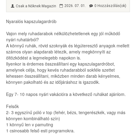
2026. 07. 01.
0 Hozzászólás(ok)
Csak a Nőknek Magazin
Nyaralós kapszulagardrób
Vajon mely ruhadarabok nélkülözhetetlenek egy jól működő
nyári ruhatárból?
A könnyű ruhák, rövid szoknyák és légúteresztő anyagok mellett
számos olyan alapdarab létezik, amely megkönnyíti az
öltözködést a legmelegebb napokon is.
Ilyenkor is érdemes összeállítani egy kapszulagardróbot,
amelynek célja, hogy kevés ruhadarabból sokféle szettet
lehessen összeállítani, miközben minden darab kényelmes,
könnyen pakolható és az időjáráshoz is igazodik.
Egy 7- 10 napos nyári vakációra a következő ruhákat ajánlom.
Felsők
2- 3 egyszínű póló v top (fehér, bézs, tengerészkék, vagy más
könnyen kombinálható szín)
1 könnyű len v pamuting
1 csinosabb felső esti programokra.