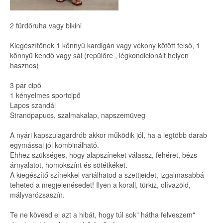
2 fürdőruha vagy bikini
Kiegészítőnek 1 könnyű kardigán vagy vékony kötött felső, 1
könnyű kendő vagy sál (repülőre , légkondicionált helyen
hasznos)
3 pár cipő
1 kényelmes sportcipő
Lapos szandál
Strandpapucs, szalmakalap, napszemüveg
A nyári kapszulagardrób akkor működik jól, ha a legtöbb darab
egymással jól kombinálható.
Ehhez szükséges, hogy alapszíneket válassz, fehéret, bézs
árnyalatot, homokszínt és sötétkéket.
A kiegészítő színekkel variálhatod a szettjeidet, izgalmasabbá
teheted a megjelenésedet! Ilyen a korall, türkiz, olívazöld,
mályvarózsaszín.
Te ne kövesd el azt a hibát, hogy túl sok" hátha felveszem"