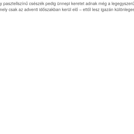
y pasztellszínű csészék pedig ünnepi keretet adnak még a legegyszerűb
amely csak az adventi időszakban kerül elő – ettől lesz igazán különlege