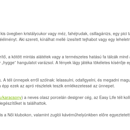
kis üvegben kristálycukor vagy méz, fahéjrudak, csillagánizs, egy pici 
éélményt. Aki szereti, kínálhat mellé ízesített tejhabot vagy egy lehelet
rítő, a kötött mintás alátétek vagy a természetes hatású fa tálcák mind 
hygge” hangulatot varázsol. A fények lágy játéka tökéletes kísérője e
 A téli ünnepek erről szólnak: lelassulni, odafigyelni, és megadni magun
éha épp ezek az apró részletek teszik emlékezetessé az ünnepet.
hu/karacsony
) a neves olasz porcelán designer cég, az Easy Life téli koll
gészítőket is találhattok.
 is a Női klubokon, valamint zuglói kávéműhelyünkben előre egyeztetett