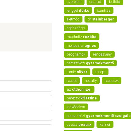
szerelem
család
belföld
lengyel
ildikó
színház
életmód
dr
steinberger
egészségs
machnitz
rozália
monoszlai
ágnes
programok
rendezvény
nemzetközi
gyermekmentő
jamie
oliver
recept
recept
nosalty
receptek
az
otthon ízei
bereczk
krisztina
jogvédelem
nemzetközi
gyermekmentő szolgála
csaba
beatrix
karrier