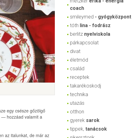
metzker
erika - energia
coach
smileymed
- gyógyközpont
tóth
lina - fodrász
berlitz
nyelviskola
párkapcsolat
divat
életmód
család
receptek
takarékoskodj
technika
utazás
sze egy csésze gőzölgő
otthon
g — hozzáad valamit a
gyerek
sarok
tippek,
tanácsok
n az italunkat, de már az
sikersztorik