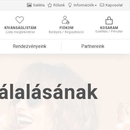
Galéria
Rólunk
Információk
Kapcsolat
KÍVÁNSÁGLISTÁM
FIÓKOM
KOSARAM
Szállítás / Pénztár
Lista megtekintése
Belépés / Regisztráció
Rendezvényeink
Partnereink
tálalásának