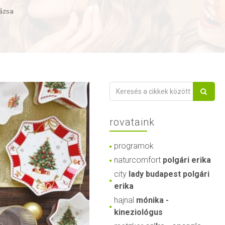
rázsa
rovataink
programok
naturcomfort
polgári erika
city
lady budapest polgári
erika
hajnal
mónika -
kineziológus