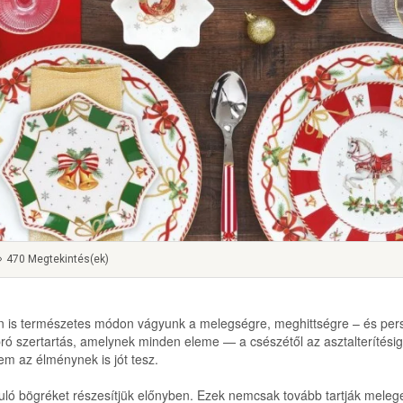
470 Megtekintés(ek)
n is természetes módon vágyunk a melegségre, meghittségre – és per
ró szertartás, amelynek minden eleme — a csészétől az asztalterítési
m az élménynek is jót tesz.
uló bögréket részesítjük előnyben. Ezek nemcsak tovább tartják melege