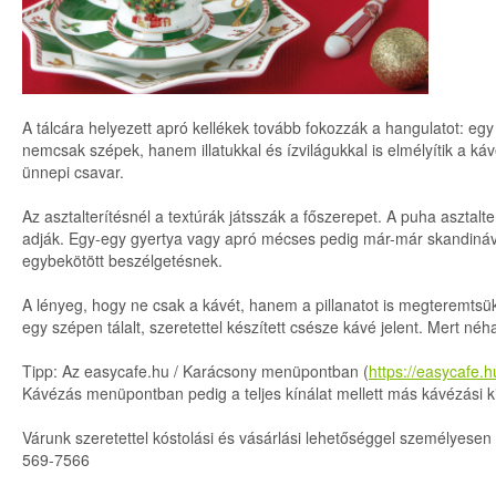
A tálcára helyezett apró kellékek tovább fokozzák a hangulatot: egy 
nemcsak szépek, hanem illatukkal és ízvilágukkal is elmélyítik a káv
ünnepi csavar.
Az asztalterítésnél a textúrák játsszák a főszerepet. A puha asztalte
adják. Egy-egy gyertya vagy apró mécses pedig már-már skandináv „
egybekötött beszélgetésnek.
A lényeg, hogy ne csak a kávét, hanem a pillanatot is megteremtsük.
egy szépen tálalt, szeretettel készített csésze kávé jelent. Mert n
Tipp: Az easycafe.hu / Karácsony menüpontban (
https://easycafe.
Kávézás menüpontban pedig a teljes kínálat mellett más kávézási kie
Várunk szeretettel kóstolási és vásárlási lehetőséggel személyesen
569-7566