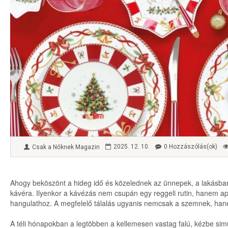
2025. 12. 10.
0 Hozzászólás(ok)
Csak a Nőknek Magazin
Ahogy beköszönt a hideg idő és közelednek az ünnepek, a lakásba
kávéra. Ilyenkor a kávézás nem csupán egy reggeli rutin, hanem ap
hangulathoz. A megfelelő tálalás ugyanis nemcsak a szemnek, hane
A téli hónapokban a legtöbben a kellemesen vastag falú, kézbe sim