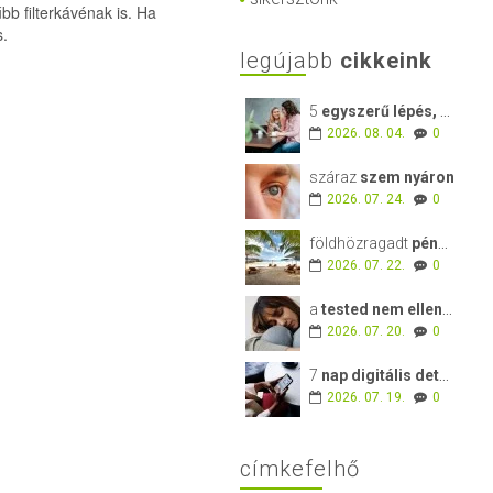
b filterkávénak is. Ha
s.
legújabb
cikkeink
5
egyszerű lépés, amellyel új kapcsolatokat építhetsz a nyár végén
2026. 08. 04.
0
száraz
szem nyáron
2026. 07. 24.
0
földhözragadt
pénzügyek – 83 – hurrá nyaralunk! mibe kerül és még mire érdemes figyelni?
2026. 07. 22.
0
a
tested nem ellened dolgozik – 10 jel, amivel segítséget kér
2026. 07. 20.
0
7
nap digitális detox – mered egy hétre visszakapni az életedet?
2026. 07. 19.
0
címkefelhő