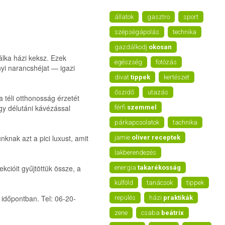
állatok
gasztro
sport
szépségápolás
technika
gazdálkodj
okosan
tálka házi keksz. Ezek
egészség
fotózás
nyi narancshéjat — igazi
divat
tippek
kertészet
őszidő
utazás
a téli otthonosság érzetét
gy délutáni kávézással
férfi
szemmel
párkapcsolatok
tachnika
knak azt a pici luxust, amit
jamie
oliver receptek
lakberendezés
ekcióit gyűjtöttük össze, a
energia
takarékosság
külföld
tanácsok
tippek
 időpontban. Tel: 06-20-
repülés
házi
praktikák
zene
csaba
beátrix