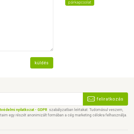
párkapcsolat
küldés
feliratkozás
tvédelmi nyilatkozat - GDPR
szabályzatban leírtakat. Tudomásul veszem,
taim egy részét anonimizált formában a cég marketing célokra felhasználja.