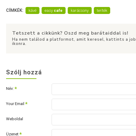
CÍMKÉK:
kávé
easy
cafe
karácsony
teríték
Tetszett a cikkünk? Oszd meg barátaiddal is!
Ha nem találod a platformot, amit keresel, kattints a jo
ikonra.
Szólj hozzá
Név:
Your Email
Weboldal
Üzenet